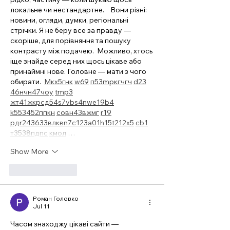
локальне чи нестандартне.    Вони різні: 
новини, огляди, думки, регіональні 
стрічки. Я не беру все за правду — 
скоріше, для порівняння та пошуку 
контрасту між подачею.  Можливо, хтось 
іще знайде серед них щось цікаве або 
принаймні нове. Головне — мати з чого 
обирати.  
М
к
х
5
г
нк
w69
п
53
mp
кг
чг
ч
d23
46
н
чн
47
чо
у
tmp3
жт
41
ж
кр
сд
54
s7
vb
s4
nw
e19
b4
k55
34
52
пп
кн
с
о
вн
43
вж
мг
r19
рд
r24
36
33
вл
кв
n7
c123
a01
h15
t21
2x5
cb1
т
35
38
пд
пс
км
ол
 …
Show More
Like
Reply
Роман Головко
Jul 11
Часом знаходжу цікаві сайти — 