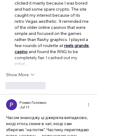
clicked it mainly because I was bored 
and had some spare crypto. The site 
caught my interest because of its 
retro Vegas aesthetic. It reminded me 
of the older online casinos that were 
simple and focused on the games 
rather than flashy graphics. I played a 
few rounds of roulette at 
reels grande 
casino
 and found the RNG to be 
completely fair. I cashed out my 
initial…
Show More
Like
Reply
Роман Головко
Jul 11
Часом знаходжу ці джерела випадково, 
іноді хтось скине в чат, іноді сам 
зберігаю “на потім”. Частину переглядаю 
рідко, частину — коли шукаю щось 