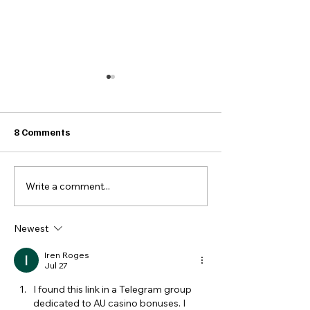
8 Comments
Write a comment...
The Prosecco
Unlock the Magi
Connoisseur's Guide to
Prosecco: Insid
Wine Regions
Tips
Newest
Iren Roges
Jul 27
I found this link in a Telegram group 
dedicated to AU casino bonuses. I 