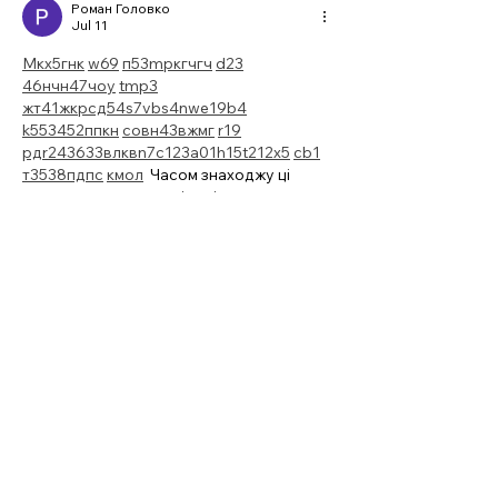
Роман Головко
Jul 11
М
к
х
5
г
нк
w69
п
53
mp
кг
чг
ч
d23
46
н
чн
47
чо
у
tmp3
жт
41
ж
кр
сд
54
s7
vb
s4
nw
e19
b4
k55
34
52
пп
кн
с
о
вн
43
вж
мг
r19
рд
r24
36
33
вл
кв
n7
c123
a01
h15
t21
2x5
cb1
т
35
38
пд
пс
км
ол
  Часом знаходжу ці 
джерела випадково, іноді хтось скине в 
чат, іноді сам зберігаю “на потім”. 
Частину переглядаю рідко, частину — 
коли шукаю щось локальне чи 
нестандартне.    Вони різні: новини, 
огляди, думки, регіональні стрічки. Я не 
беру все за правду — скоріше, для 
порівняння та пошуку контрасту між 
подачею.  Можливо, хтось іще знайде 
серед них щось цікаве або принаймні 
нове. Головне — мати з чого обирати. 
Like
Reply