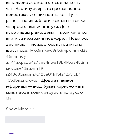
випадково або коли хтось ділиться в 
чаті. Частину зберігаю про запас, іноді 
повертаюсь до них при нагоді. Тут є 
різне — новини, блоги, локальні стрічки 
чи просто незвичні штуки. Деякі 
переглядаю рідко, деякі — коли хочеться 
вийти за межі звичних джерел.  Поділюсь 
добіркою — може, хтось натрапить на 
щось нове:  
М
к
х
5
г
нк
w69
п
53
mp
кг
чг
ч
d23
46
н
чн
чо
у
жт
41
ж
кр
сд
54
s7
vb
s4
nw
e19
b4
k55
34
52
пп
кн
с
о
вн
43
вж
мг
r19
r24
36
33
вл
кв
n7
c123
a01
h15
t21
2x5
cb1
т
35
38
пд
пс
км
ол
  Щодо загальної 
інформації — іноді буває корисно мати 
кілька додаткових ресурсів під рукою. 
Це …
Show More
Like
Reply